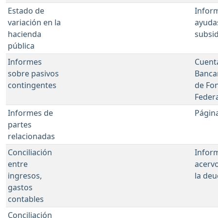
Estado de
Infor
variación en la
ayuda
hacienda
subsid
pública
Informes
Cuent
sobre pasivos
Banca
contingentes
de Fo
Feder
Informes de
Págin
partes
relacionadas
Conciliación
Infor
entre
acerv
ingresos,
la de
gastos
contables
Conciliación