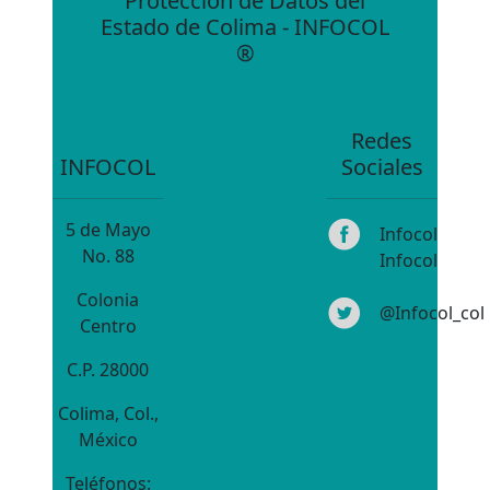
Protección de Datos del
Estado de Colima - INFOCOL
®
Redes
INFOCOL
Sociales
5 de Mayo
Infocol
No. 88
Infocol
Colonia
@Infocol_col
Centro
C.P. 28000
Colima, Col.,
México
Teléfonos: