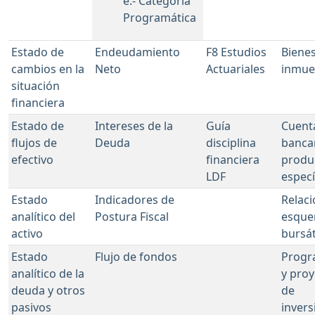
e.- Categoría
Programática
Estado de
Endeudamiento
F8 Estudios
Biene
cambios en la
Neto
Actuariales
inmue
situación
financiera
Estado de
Intereses de la
Guía
Cuent
flujos de
Deuda
disciplina
banca
efectivo
financiera
produ
LDF
especí
Estado
Indicadores de
Relaci
analítico del
Postura Fiscal
esqu
activo
bursát
Estado
Flujo de fondos
Progr
analítico de la
y proy
deuda y otros
de
pasivos
invers