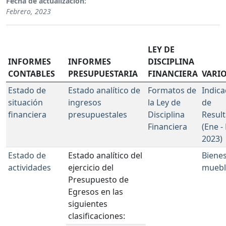
Fecha de actualización:
Febrero, 2023
LEY DE
INFORMES
INFORMES
DISCIPLINA
CONTABLES
PRESUPUESTARIA
FINANCIERA
VARI
Estado de
Estado analítico de
Formatos de
Indic
situación
ingresos
la Ley de
de
financiera
presupuestales
Disciplina
Resul
Financiera
(Ene -
2023)
Estado de
Estado analítico del
Biene
actividades
ejercicio del
muebl
Presupuesto de
Egresos en las
siguientes
clasificaciones: