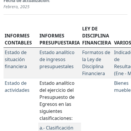
Fecha de actualización:
Febrero, 2025
LEY DE
INFORMES
INFORMES
DISCIPLINA
CONTABLES
PRESUPUESTARIA
FINANCIERA
VARIO
Estado de
Estado analítico
Formatos de
Indicad
situación
de ingresos
la Ley de
de
financiera
presupuestales
Disciplina
Result
Financiera
(Ene - 
Estado de
Estado analítico
Bienes
actividades
del ejercicio del
mueble
Presupuesto de
Egresos en las
siguientes
clasificaciones:
a.- Clasificación