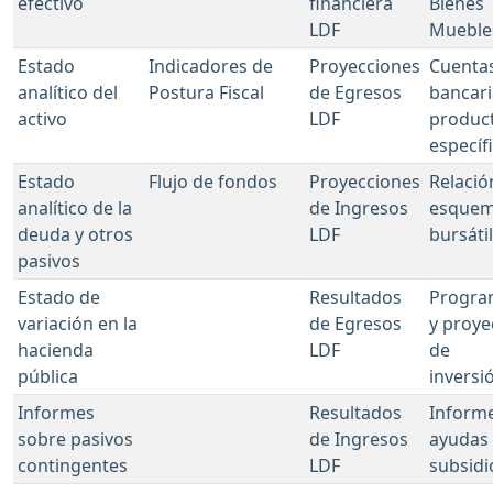
efectivo
financiera
Bienes
LDF
Mueble
Estado
Indicadores de
Proyecciones
Cuenta
analítico del
Postura Fiscal
de Egresos
bancari
activo
LDF
product
específ
Estado
Flujo de fondos
Proyecciones
Relació
analítico de la
de Ingresos
esque
deuda y otros
LDF
bursáti
pasivos
Estado de
Resultados
Progra
variación en la
de Egresos
y proye
hacienda
LDF
de
pública
inversi
Informes
Resultados
Inform
sobre pasivos
de Ingresos
ayudas 
contingentes
LDF
subsidi