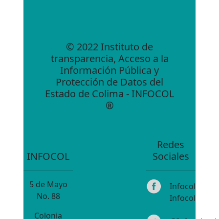
© 2022 Instituto de
transparencia, Acceso a la
Información Pública y
Protección de Datos del
Estado de Colima - INFOCOL
®
Redes
INFOCOL
Sociales
5 de Mayo
Infocol
No. 88
Infocol
Colonia