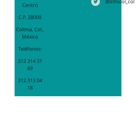
@Infocol_col
Centro
C.P. 28000
Colima, Col.,
México
Teléfonos:
312 314 31
69
312 313 04
18