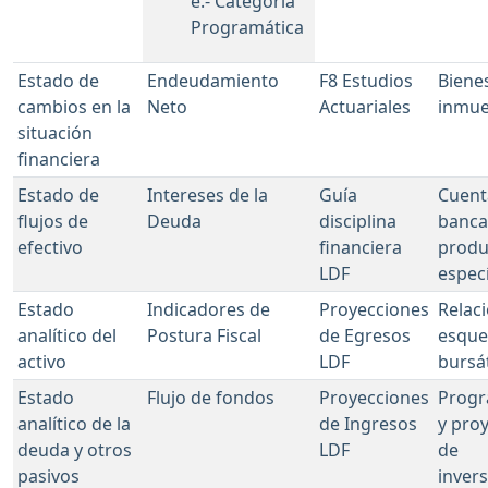
e.- Categoría
Programática
Estado de
Endeudamiento
F8 Estudios
Biene
cambios en la
Neto
Actuariales
inmue
situación
financiera
Estado de
Intereses de la
Guía
Cuent
flujos de
Deuda
disciplina
banca
efectivo
financiera
produ
LDF
especí
Estado
Indicadores de
Proyecciones
Relac
analítico del
Postura Fiscal
de Egresos
esqu
activo
LDF
bursát
Estado
Flujo de fondos
Proyecciones
Prog
analítico de la
de Ingresos
y pro
deuda y otros
LDF
de
pasivos
inver