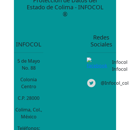
Protección de Datos del
Estado de Colima - INFOCOL
®
Redes
INFOCOL
Sociales
5 de Mayo
Infocol
No. 88
Infocol
Colonia
@Infocol_col
Centro
C.P. 28000
Colima, Col.,
México
Teléfonos: