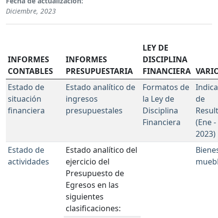
Fecha de actualización:
Diciembre, 2023
LEY DE
INFORMES
INFORMES
DISCIPLINA
CONTABLES
PRESUPUESTARIA
FINANCIERA
VARI
Estado de
Estado analítico de
Formatos de
Indic
situación
ingresos
la Ley de
de
financiera
presupuestales
Disciplina
Resul
Financiera
(Ene -
2023)
Estado de
Estado analítico del
Biene
actividades
ejercicio del
mueb
Presupuesto de
Egresos en las
siguientes
clasificaciones: