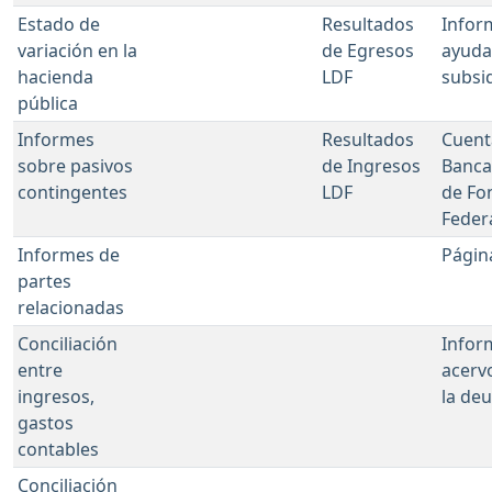
Estado de
Resultados
Infor
variación en la
de Egresos
ayuda
hacienda
LDF
subsi
pública
Informes
Resultados
Cuent
sobre pasivos
de Ingresos
Banca
contingentes
LDF
de Fo
Feder
Informes de
Págin
partes
relacionadas
Conciliación
Infor
entre
acerv
ingresos,
la de
gastos
contables
Conciliación