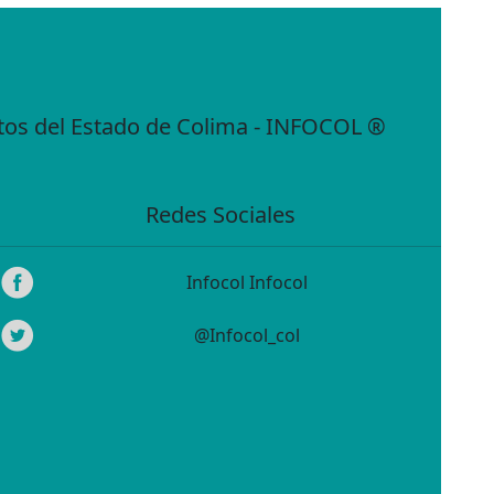
atos del Estado de Colima - INFOCOL ®
Redes Sociales
Infocol Infocol
@Infocol_col