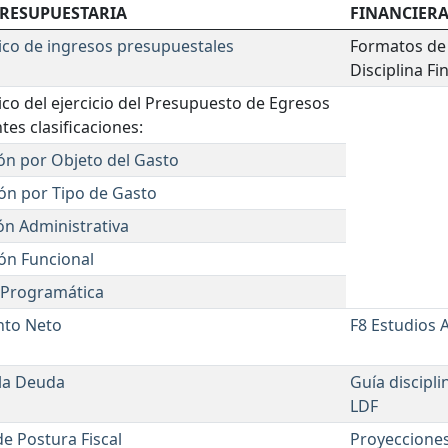
RESUPUESTARIA
FINANCIER
tico de ingresos presupuestales
Formatos de 
Disciplina Fi
ico del ejercicio del Presupuesto de Egresos
ntes clasificaciones:
ción por Objeto del Gasto
ción por Tipo de Gasto
ción Administrativa
ción Funcional
a Programática
to Neto
F8 Estudios 
 la Deuda
Guía discipli
LDF
e Postura Fiscal
Proyecciones