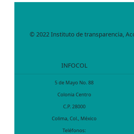
© 2022 Instituto de transparencia, A
INFOCOL
5 de Mayo No. 88
Colonia Centro
C.P. 28000
Colima, Col., México
Teléfonos: