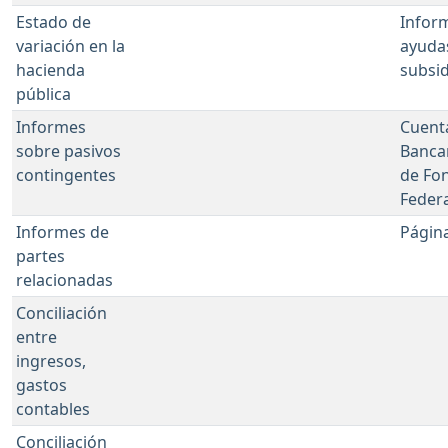
Estado de
Infor
variación en la
ayuda
hacienda
subsid
pública
Informes
Cuent
sobre pasivos
Banca
contingentes
de Fo
Feder
Informes de
Págin
partes
relacionadas
Conciliación
entre
ingresos,
gastos
contables
Conciliación