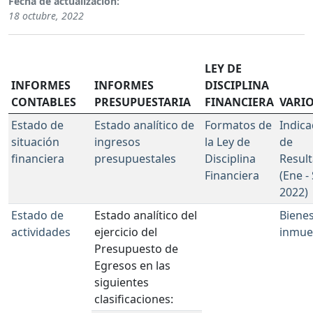
Fecha de actualización:
18 octubre, 2022
LEY DE
INFORMES
INFORMES
DISCIPLINA
CONTABLES
PRESUPUESTARIA
FINANCIERA
VARI
Estado de
Estado analítico de
Formatos de
Indic
situación
ingresos
la Ley de
de
financiera
presupuestales
Disciplina
Resul
Financiera
(Ene -
2022)
Estado de
Estado analítico del
Biene
actividades
ejercicio del
inmue
Presupuesto de
Egresos en las
siguientes
clasificaciones: