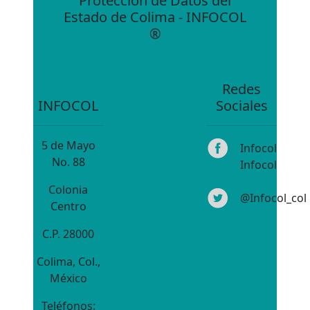
Protección de Datos del
Estado de Colima - INFOCOL
®
Redes
INFOCOL
Sociales
5 de Mayo
Infocol
No. 88
Infocol
Colonia
@Infocol_col
Centro
C.P. 28000
Colima, Col.,
México
Teléfonos: