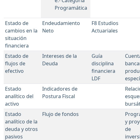
e.- Categoría
Programática
Estado de
Endeudamiento
F8 Estudios
cambios en la
Neto
Actuariales
situación
financiera
Estado de
Intereses de la
Guía
Cuent
flujos de
Deuda
disciplina
banca
efectivo
financiera
produ
LDF
especí
Estado
Indicadores de
Relaci
analítico del
Postura Fiscal
esqu
activo
bursát
Estado
Flujo de fondos
Progr
analítico de la
y proy
deuda y otros
de
pasivos
invers